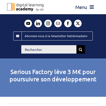
Passer
Menu
au
contenu
Actualité
Média
Abonnez-vous à la Newsletter hebdomadaire
Évènements ILDI
Rechercher:
Offres d’emploi
Goodies
Serious Factory lève 3 M€ pour
Publiez
poursuivre son développement
Contact