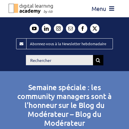
Passer
Menu
au
contenu
Actualité
Média
Abonnez-vous à la Newsletter hebdomadaire
Évènements ILDI
Rechercher:
Offres d’emploi
Goodies
Semaine spéciale : les
Publiez
community managers sont à
l’honneur sur le Blog du
Contact
Modérateur – Blog du
Modérateur