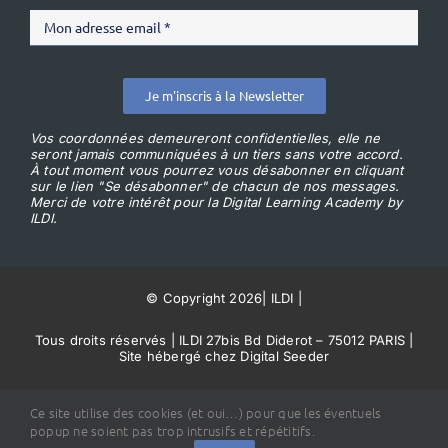
Je m'inscris à la Newsletter
Vos coordonnées demeureront confidentielles, elle ne
seront jamais communiquées à un tiers sans votre accord.
À tout moment vous pourrez vous désabonner en cliquant
sur le lien "Se désabonner" de chacun de nos messages.
Merci de votre intérêt pour la Digital Learning Academy by
ILDI.
© Copyright 2026
|
ILDI
|
Tous droits réservés | ILDI 27bis Bd Diderot – 75012 PARIS |
Site hébergé chez Digital Seeder
Conditions Générales de Vente
Ce site utilise des cookies (et oui…) pour que les éventuels
popup ne soient pas trop intrusifs et répétitifs.