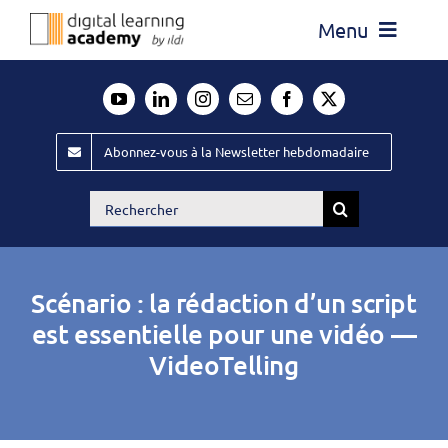
Passer
Menu
au
contenu
Actualité
Média
Abonnez-vous à la Newsletter hebdomadaire
Évènements ILDI
Rechercher:
Offres d’emploi
Goodies
Scénario : la rédaction d’un script
Publiez
est essentielle pour une vidéo —
VideoTelling
Contact