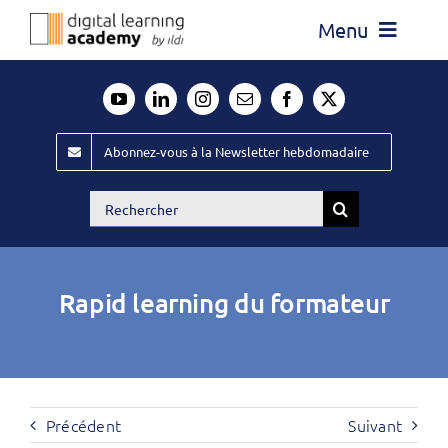
Passer
Menu
au
contenu
Actualité
Média
Abonnez-vous à la Newsletter hebdomadaire
Évènements ILDI
Rechercher:
Offres d’emploi
Goodies
Rapid learning du formateur
Publiez
Contact
Précédent
Suivant