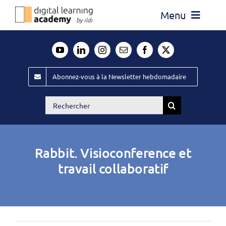
Passer
Menu
au
contenu
Actualité
Média
Abonnez-vous à la Newsletter hebdomadaire
Évènements ILDI
Rechercher:
Offres d’emploi
Goodies
Rabbit. Visioconference et
Publiez
travail collaboratif
Contact