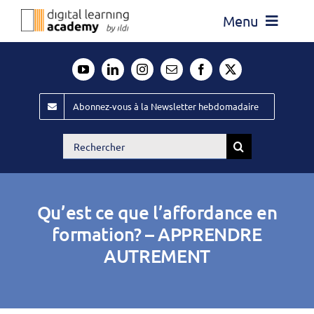
Passer
Menu
au
contenu
Actualité
Média
Abonnez-vous à la Newsletter hebdomadaire
Évènements ILDI
Rechercher:
Offres d’emploi
Goodies
Qu’est ce que l’affordance en
Publiez
formation? – APPRENDRE
AUTREMENT
Contact