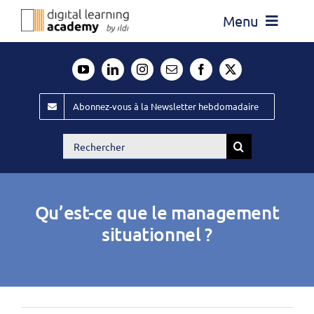
Passer
Menu
au
contenu
Actualité
Média
Abonnez-vous à la Newsletter hebdomadaire
Évènements ILDI
Rechercher:
Offres d’emploi
Goodies
Qu’est-ce que le management
Publiez
situationnel ?
Contact