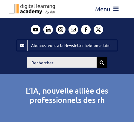
Passer
Menu
au
contenu
Actualité
Média
Abonnez-vous à la Newsletter hebdomadaire
Évènements ILDI
Rechercher:
Offres d’emploi
Goodies
L’IA, nouvelle alliée des
Publiez
professionnels des rh
Contact