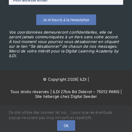
Je m'inscris à la Newsletter
Vos coordonnées demeureront confidentielles, elle ne
seront jamais communiquées à un tiers sans votre accord.
À tout moment vous pourrez vous désabonner en cliquant
sur le lien "Se désabonner" de chacun de nos messages.
Merci de votre intérêt pour la Digital Learning Academy by
ILDI.
© Copyright 2026
|
ILDI
|
Tous droits réservés | ILDI 27bis Bd Diderot – 75012 PARIS |
Site hébergé chez Digital Seeder
Conditions Générales de Vente
Ce site utilise des cookies (et oui…) pour que les éventuels
popup ne soient pas trop intrusifs et répétitifs.
Ok