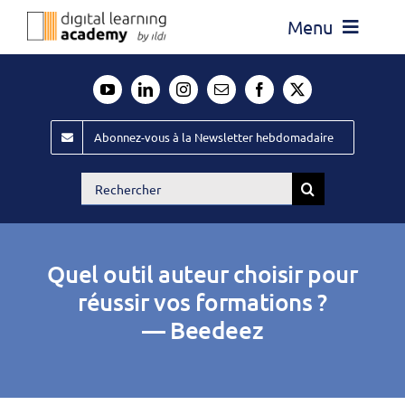
Passer
Menu
au
contenu
Actualité
Média
Abonnez-vous à la Newsletter hebdomadaire
Évènements ILDI
Rechercher:
Offres d’emploi
Goodies
Quel outil auteur choisir pour
Publiez
réussir vos formations ?
— Beedeez
Contact