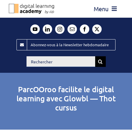
Passer
Menu
au
contenu
Actualité
Média
Abonnez-vous à la Newsletter hebdomadaire
Évènements ILDI
Rechercher:
Offres d’emploi
Goodies
ParcOOroo facilite le digital
Publiez
learning avec Glowbl — Thot
cursus
Contact