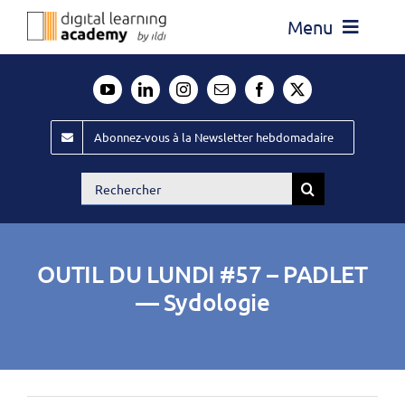
Passer
Menu
au
contenu
Actualité
Média
Abonnez-vous à la Newsletter hebdomadaire
Évènements ILDI
Rechercher:
Offres d’emploi
Goodies
OUTIL DU LUNDI #57 – PADLET
Publiez
— Sydologie
Contact