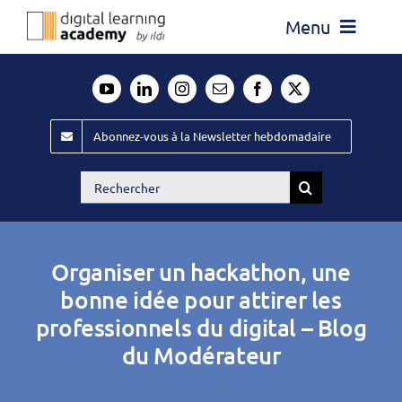
Passer
Menu
au
contenu
Actualité
Média
Abonnez-vous à la Newsletter hebdomadaire
Évènements ILDI
Rechercher:
Offres d’emploi
Goodies
Organiser un hackathon, une
Publiez
bonne idée pour attirer les
professionnels du digital – Blog
Contact
du Modérateur