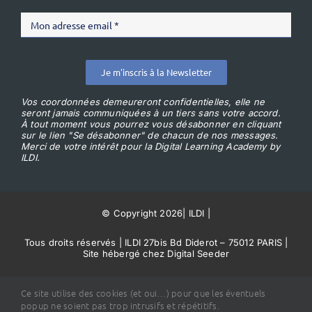
Je m'inscris à la Newsletter
Vos coordonnées demeureront confidentielles, elle ne
seront jamais communiquées à un tiers sans votre accord.
À tout moment vous pourrez vous désabonner en cliquant
sur le lien "Se désabonner" de chacun de nos messages.
Merci de votre intérêt pour la Digital Learning Academy by
ILDI.
© Copyright 2026
|
ILDI
|
Tous droits réservés | ILDI 27bis Bd Diderot – 75012 PARIS |
Site hébergé chez Digital Seeder
Conditions Générales de Vente
Ce site utilise des cookies (et oui…) pour que les éventuels
popup ne soient pas trop intrusifs et répétitifs.