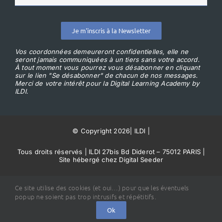
Je m'inscris à la Newsletter
Vos coordonnées demeureront confidentielles, elle ne
seront jamais communiquées à un tiers sans votre accord.
À tout moment vous pourrez vous désabonner en cliquant
sur le lien "Se désabonner" de chacun de nos messages.
Merci de votre intérêt pour la Digital Learning Academy by
ILDI.
© Copyright 2026
|
ILDI
|
Tous droits réservés | ILDI 27bis Bd Diderot – 75012 PARIS |
Site hébergé chez Digital Seeder
Conditions Générales de Vente
Ce site utilise des cookies (et oui…) pour que les éventuels
popup ne soient pas trop intrusifs et répétitifs.
Ok