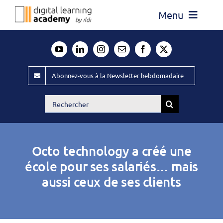
Passer
Menu
au
contenu
Actualité
Média
Abonnez-vous à la Newsletter hebdomadaire
Évènements ILDI
Rechercher:
Offres d’emploi
Goodies
Octo technology a créé une
Publiez
école pour ses salariés… mais
aussi ceux de ses clients
Contact