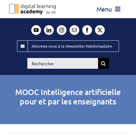
Passer
Menu
au
contenu
Actualité
Média
Abonnez-vous à la Newsletter hebdomadaire
Évènements ILDI
Rechercher:
Offres d’emploi
Goodies
MOOC Intelligence artificielle
Publiez
pour et par les enseignants
Contact