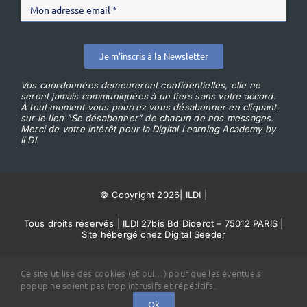
Je m'inscris à la Newsletter
Vos coordonnées demeureront confidentielles, elle ne
seront jamais communiquées à un tiers sans votre accord.
À tout moment vous pourrez vous désabonner en cliquant
sur le lien "Se désabonner" de chacun de nos messages.
Merci de votre intérêt pour la Digital Learning Academy by
ILDI.
© Copyright 2026
|
ILDI
|
Tous droits réservés | ILDI 27bis Bd Diderot – 75012 PARIS |
Site hébergé chez Digital Seeder
Conditions Générales de Vente
Ce site utilise des cookies (et oui…) pour que les éventuels
popup ne soient pas trop intrusifs et répétitifs.
Ok