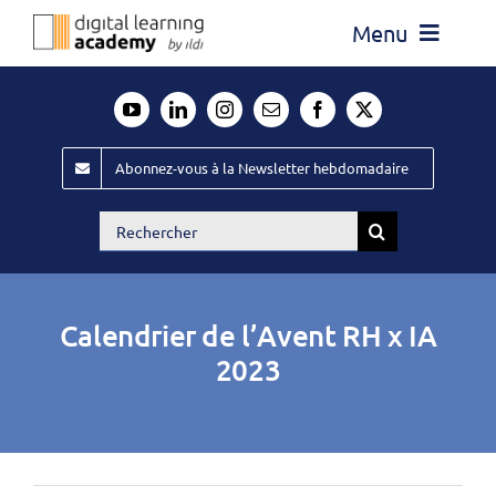
Passer
Menu
au
contenu
Actualité
Média
Abonnez-vous à la Newsletter hebdomadaire
Évènements ILDI
Rechercher:
Offres d’emploi
Goodies
Calendrier de l’Avent RH x IA
Publiez
2023
Contact