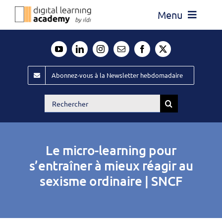
Passer
Menu
au
contenu
Actualité
Média
Abonnez-vous à la Newsletter hebdomadaire
Évènements ILDI
Rechercher:
Offres d’emploi
Goodies
Le micro-learning pour
Publiez
s’entraîner à mieux réagir au
sexisme ordinaire | SNCF
Contact