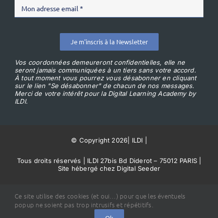
Je m'inscris à la Newsletter
Vos coordonnées demeureront confidentielles, elle ne
seront jamais communiquées à un tiers sans votre accord.
À tout moment vous pourrez vous désabonner en cliquant
sur le lien "Se désabonner" de chacun de nos messages.
Merci de votre intérêt pour la Digital Learning Academy by
ILDI.
© Copyright 2026
|
ILDI
|
Tous droits réservés | ILDI 27bis Bd Diderot – 75012 PARIS |
Site hébergé chez Digital Seeder
Conditions Générales de Vente
Ce site utilise des cookies (et oui…) pour que les éventuels
popup ne soient pas trop intrusifs et répétitifs.
Ok