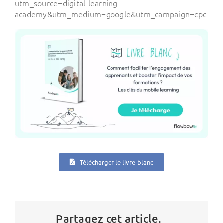
utm_source=digital-learning-
academy&utm_medium=google&utm_campaign=cpc
Télécharger le livre-blanc
Partagez cet article.