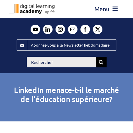
Passer
Menu
au
contenu
Actualité
Média
Abonnez-vous à la Newsletter hebdomadaire
Évènements ILDI
Rechercher:
Offres d’emploi
Goodies
LinkedIn menace-t-il le marché
Publiez
de l’éducation supérieure?
Contact