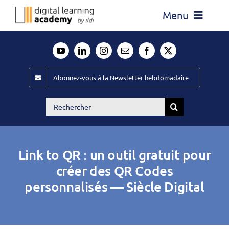
Passer
Menu
au
contenu
Actualité
Média
Abonnez-vous à la Newsletter hebdomadaire
Évènements ILDI
Rechercher:
Offres d’emploi
Goodies
Link to QR : un outil gratuit pour
Publiez
créer des QR Codes
personnalisés — Siècle Digital
Contact