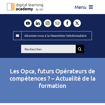
Passer
Menu
au
contenu
Actualité
Média
Abonnez-vous à la Newsletter hebdomadaire
Évènements ILDI
Rechercher:
Offres d’emploi
Goodies
Les Opca, futurs Opérateurs de
Publiez
compétences ? – Actualité de la
formation
Contact