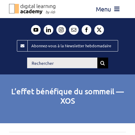
Passer
Menu
au
contenu
Actualité
Média
Abonnez-vous à la Newsletter hebdomadaire
Évènements ILDI
Rechercher:
Offres d’emploi
Goodies
L’effet bénéfique du sommeil —
Publiez
XOS
Contact