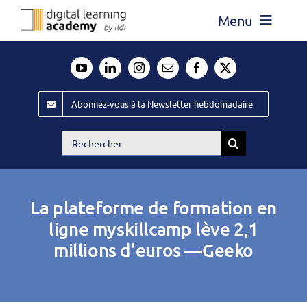
Passer
Menu
au
contenu
Actualité
Média
Abonnez-vous à la Newsletter hebdomadaire
Évènements ILDI
Rechercher:
Offres d’emploi
Goodies
La plateforme de formation en
Publiez
ligne myskillcamp lève 2,1
millions d’euros —Geeko
Contact