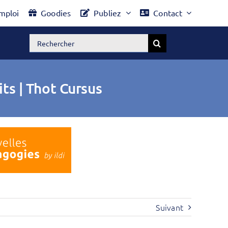
mploi
Goodies
Publiez
Contact
Rechercher:
its | Thot Cursus
Suivant