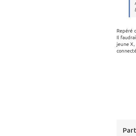
Repéré d
Il faudr
jeune X,
connectés
Part