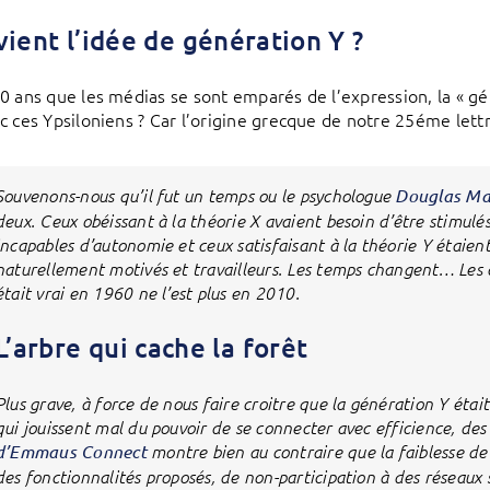
vient l’idée de génération Y ?
0 ans que les médias se sont emparés de l’expression, la « gén
c ces Ypsiloniens ? Car l’origine grecque de notre 25éme lettr
Souvenons-nous qu’il fut un temps ou le psychologue
Douglas Ma
deux. Ceux obéissant à la théorie X avaient besoin d’être stimulés
incapables d’autonomie et ceux satisfaisant à la théorie Y étaien
naturellement motivés et travailleurs. Les temps changent… Les 
était vrai en 1960 ne l’est plus en 2010.
L’arbre qui cache la forêt
Plus grave, à force de nous faire croitre que la génération Y était
qui jouissent mal du pouvoir de se connecter avec efficience, des p
d’Emmaus Connect
montre bien au contraire que la faiblesse de 
des fonctionnalités proposés, de non-participation à des réseaux s