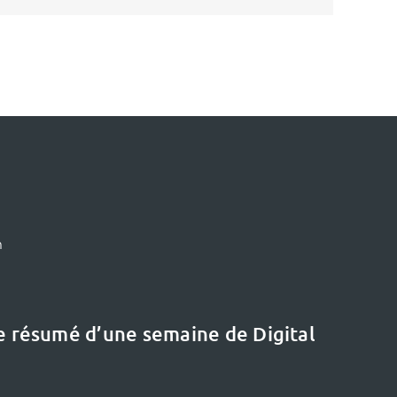
m
le résumé d’une semaine de Digital
Le dernier dossier
Etat de l’art :