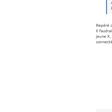
Repéré d
Il faudr
jeune X,
connectés