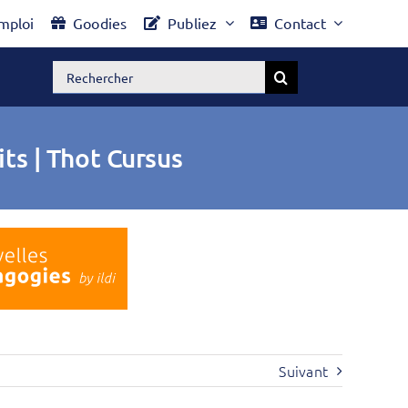
mploi
Goodies
Publiez
Contact
Rechercher:
its | Thot Cursus
Suivant