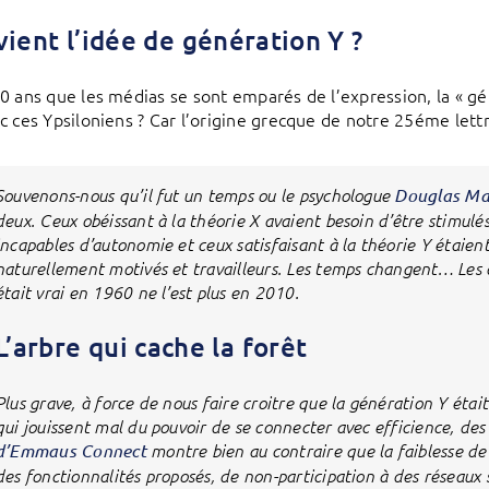
vient l’idée de génération Y ?
0 ans que les médias se sont emparés de l’expression, la « gén
c ces Ypsiloniens ? Car l’origine grecque de notre 25éme lettr
Souvenons-nous qu’il fut un temps ou le psychologue
Douglas Ma
deux. Ceux obéissant à la théorie X avaient besoin d’être stimulés
incapables d’autonomie et ceux satisfaisant à la théorie Y étaien
naturellement motivés et travailleurs. Les temps changent… Les 
était vrai en 1960 ne l’est plus en 2010.
L’arbre qui cache la forêt
Plus grave, à force de nous faire croitre que la génération Y était
qui jouissent mal du pouvoir de se connecter avec efficience, des p
d’Emmaus Connect
montre bien au contraire que la faiblesse de 
des fonctionnalités proposés, de non-participation à des réseaux s