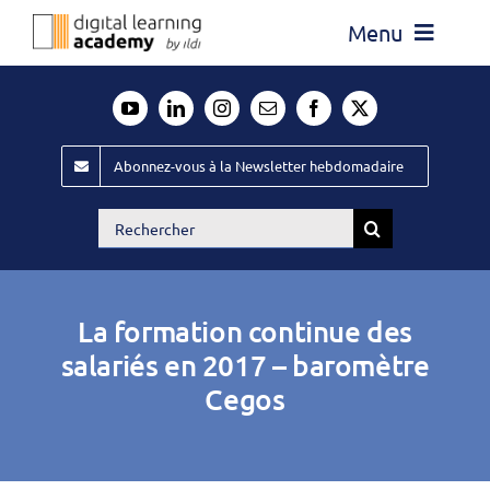
Passer
Menu
au
contenu
Actualité
Média
Abonnez-vous à la Newsletter hebdomadaire
Évènements ILDI
Rechercher:
Offres d’emploi
Goodies
La formation continue des
Publiez
salariés en 2017 – baromètre
Cegos
Contact