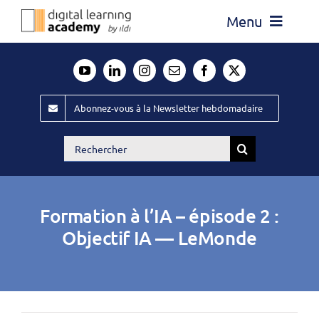
Passer
Menu
au
contenu
Actualité
Média
Abonnez-vous à la Newsletter hebdomadaire
Évènements ILDI
Rechercher:
Offres d’emploi
Goodies
Formation à l’IA – épisode 2 :
Publiez
Objectif IA — LeMonde
Contact