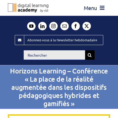
Passer
Menu
au
contenu
Actualité
Média
Abonnez-vous à la Newsletter hebdomadaire
Évènements ILDI
Rechercher:
Offres d’emploi
Horizons Learning – Conférence
Goodies
« La place de la réalité
Publiez
augmentée dans les dispositifs
pédagogiques hybrides et
Contact
gamifiés »