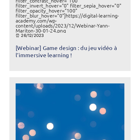
filter_contrast_hover="100"
filter_invert_hover="0" filter_sepia_hover="0"
filter_opacity_hover="100"
filter_blur_hover="0"]https://digital-learning-
academy.com/wp-
content/uploads/2023/12/Webinar-Yann-
Mariton-30-01-24.png
⏰ 26/12/2023
[Webinar] Game design : du jeu vidéo à
l’immersive learning !