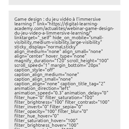
Game design : du jeu vidéo à l’immersive
learning !" link="https://digital-learning-
academy.com/actualites/webinar-game-design-
du-jeu-video-a-limmersive-learning/"
linktarget="_self" hide_on_mobile="small-
visibility,medium-visibility,large-visibility"
sticky_display="normal,sticky"
align_medium="none" align_small="none"
align="center" hover_type="none"
magnify_duration="120" scroll_height="100"
scroll_speed="1" margin_bottom="20px"
caption_style="off"
caption_align_medium="none"
caption_align_small="none"
caption_align="none" caption_title_tag="2"
animation_direction="left"
animation_speed="0.3" animation_delay="0"
filter_hue="0" filter_saturation="100"
filter_brightness="100" filter_contrast="100"
filter_invert="0" filter_sepia="0"
filter_opacity="100" filter_blur="0"
filter_hue_hover="0"
filter_saturation_hover="100"
filter_brightness_hover="100"