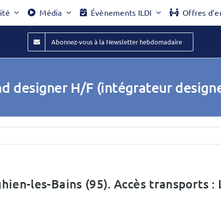
ité
Média
Évènements ILDI
Offres d’e
Abonnez-vous à la Newsletter hebdomadaire
d designer H/F (intégrateur design
nghien-les-Bains (95). Accès transports :