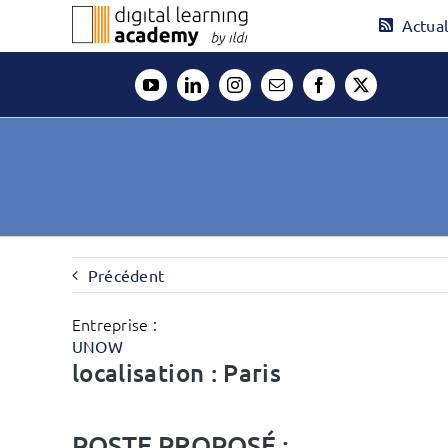
Passer
Actual
au
contenu
Précédent
Entreprise :
UNOW
localisation : Paris
POSTE PROPOSÉ :