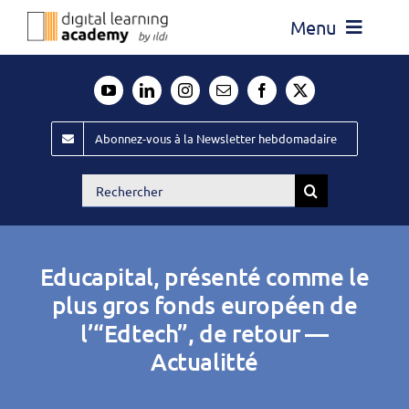
Passer
Menu
au
contenu
Actualité
Média
Abonnez-vous à la Newsletter hebdomadaire
Évènements ILDI
Rechercher:
Offres d’emploi
Goodies
Educapital, présenté comme le
Publiez
plus gros fonds européen de
l’“Edtech”, de retour —
Contact
Actualitté