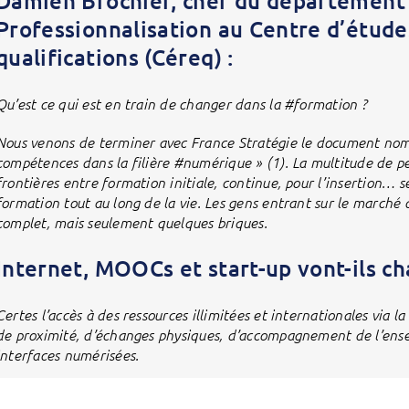
Damien Brochier, chef du département 
Professionnalisation au Centre d’étude
qualifications (Céreq) :
Qu’est ce qui est en train de changer dans la #formation ?
Nous venons de terminer avec France Stratégie le document nomm
compétences dans la filière #numérique » (1). La multitude de p
frontières entre formation initiale, continue, pour l’insertion… s
formation tout au long de la vie. Les gens entrant sur le marché 
complet, mais seulement quelques briques.
Internet, MOOCs et start-up vont-ils ch
Certes l’accès à des ressources illimitées et internationales via la
de proximité, d’échanges physiques, d’accompagnement de l’ensei
interfaces numérisées.