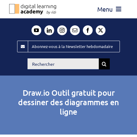
Passer
Menu
au
contenu
Actualité
Média
Abonnez-vous à la Newsletter hebdomadaire
Évènements ILDI
Rechercher:
Offres d’emploi
Goodies
Draw.io Outil gratuit pour
Publiez
dessiner des diagrammes en
ligne
Contact