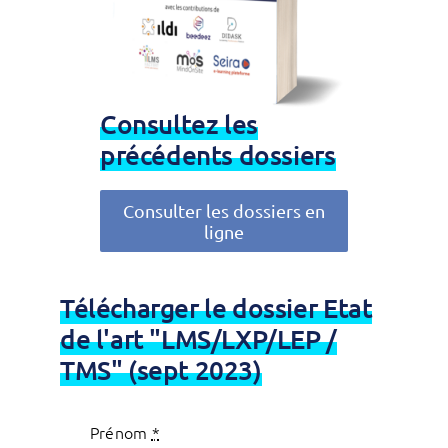
Consultez les
précédents dossiers
Consulter les dossiers en
ligne
Télécharger le dossier Etat
de l'art "LMS/LXP/LEP /
TMS" (sept 2023)
Prénom
*