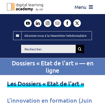
Passer
Menu
au
contenu
Actualité
Média
Abonnez-vous à la Newsletter hebdomadaire
Évènements ILDI
Rechercher:
Offres d’emploi
Dossiers « Etat de l’art » — en
Goodies
ligne
Publiez
Les Dossiers « Etat de l’art »
Contact
L’innovation en formation (Juin