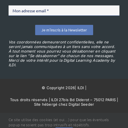
Je m'inscris à la Newsletter
Vos coordonnées demeureront confidentielles, elle ne
seront jamais communiquées à un tiers sans votre accord.
À tout moment vous pourrez vous désabonner en cliquant
sur le lien "Se désabonner" de chacun de nos messages.
Merci de votre intérêt pour la Digital Learning Academy by
ILDI.
© Copyright 2026
|
ILDI
|
Tous droits réservés | ILDI 27bis Bd Diderot – 75012 PARIS |
Site hébergé chez Digital Seeder
Conditions Générales de Vente
Ce site utilise des cookies (et oui…) pour que les éventuels
popup ne soient pas trop intrusifs et répétitifs.