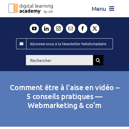
Passer
Menu
au
contenu
Actualité
Média
Abonnez-vous à la Newsletter hebdomadaire
Évènements ILDI
Rechercher:
Offres d’emploi
Goodies
Comment être à l’aise en vidéo –
Publiez
5 conseils pratiques —
Webmarketing & co’m
Contact