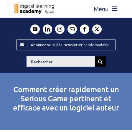
Passer
Menu
au
contenu
Actualité
Média
Abonnez-vous à la Newsletter hebdomadaire
Évènements ILDI
Rechercher:
Offres d’emploi
Goodies
Comment créer rapidement un
Publiez
Serious Game pertinent et
efficace avec un logiciel auteur
Contact