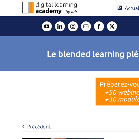
Passer
Actual
au
contenu
Le blended learning plé
Précédent