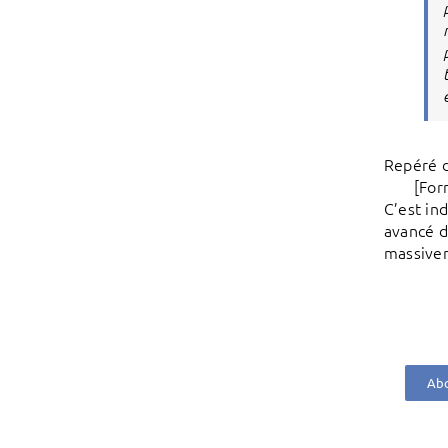
Repéré 
[For
C’est in
avancé d
massivem
Abo