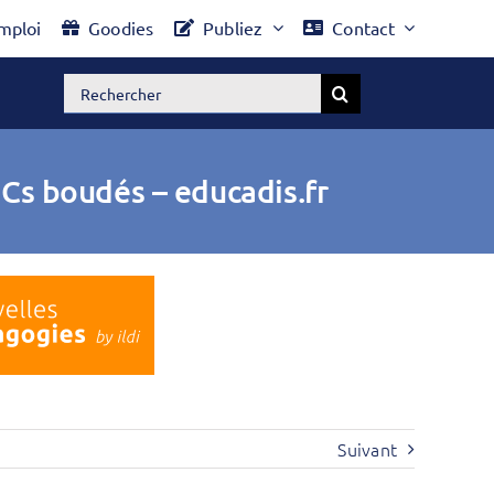
mploi
Goodies
Publiez
Contact
Rechercher:
OCs boudés – educadis.fr
Suivant