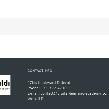
CONTACT INFO
27bis boulevard Diderot
Phone:
+33 9 72 42 03 31
E-mail:
contact@digital-learning-academy.co
Web:
ILDI