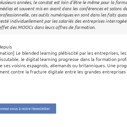
plusieurs années, le constat est loin d’être le même pour la forma
médias et souvent mis en avant dans les conférences et salons d
professionnelle, ces outils numériques en sont dans les faits qua
testé individuellement par les salariés des entreprises interrogée
effet des MOOCs dans leurs offres de formation.
depuis
mation] Le blended learning plébiscité par les entreprises, l
discutable, le digital learning progresse dans la formation pr
e ses voisins espagnols, allemands ou britanniques. Une prog
ent contre la fracture digitale entre les grandes entreprises
nnez-vous à notre Newsletter