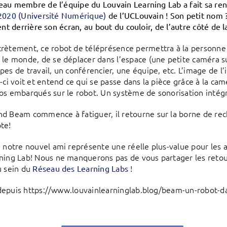
au membre de l’équipe du Louvain Learning Lab a fait sa re
2020 (Université Numérique)
de l’UCLouvain ! Son petit nom ? 
ent derrière son écran, au bout du couloir, de l’autre côté de 
rètement, ce robot de téléprésence permettra à la personne qu
 le monde, de se déplacer dans l’espace (une petite caméra su
pes de travail, un conférencier, une équipe, etc. L’image de l’
i-ci voit et entend ce qui se passe dans la pièce grâce à la ca
os embarqués sur le robot. Un système de sonorisation inté
d Beam commence à fatiguer, il retourne sur la borne de rec
te!
, notre nouvel ami représente une réelle plus-value pour les a
ning Lab! Nous ne manquerons pas de vous partager les retou
u sein du
!
Réseau des Learning Labs
epuis https://www.louvainlearninglab.blog/beam-un-robot-dan