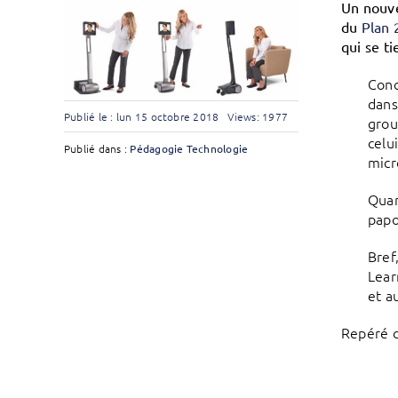
Un nouve
du
Plan 
qui se ti
Conc
dans
Publié le : lun 15 octobre 2018
Views: 1977
grou
celu
Publié dans :
Pédagogie
Technologie
micr
Quan
papo
Bref
Lear
et a
Repéré d