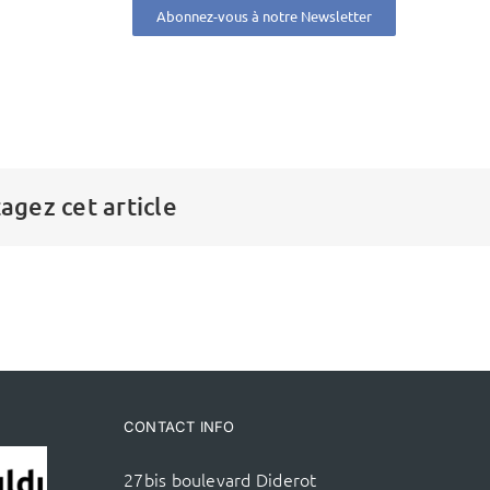
Abonnez-vous à notre Newsletter
agez cet article
CONTACT INFO
27bis boulevard Diderot