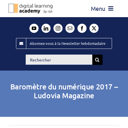
Passer
Menu
au
contenu
Actualité
Média
Abonnez-vous à la Newsletter hebdomadaire
Évènements ILDI
Rechercher:
Offres d’emploi
Goodies
Baromètre du numérique 2017 –
Publiez
Ludovia Magazine
Contact