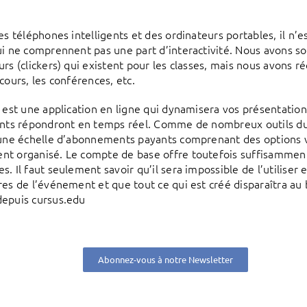
des téléphones intelligents et des ordinateurs portables, il n’
ui ne comprennent pas une part d’interactivité. Nous avons so
urs (clickers) qui existent pour les classes, mais nous avon
cours, les conférences, etc.
 est une application en ligne qui dynamisera vos présentation
ants répondront en temps réel. Comme de nombreux outils du
 une échelle d’abonnements payants comprenant des options v
t organisé. Le compte de base offre toutefois suffisamment
. Il faut seulement savoir qu’il sera impossible de l’utiliser 
res de l’événement et que tout ce qui est créé disparaîtra au
epuis cursus.edu
Abonnez-vous à notre Newsletter