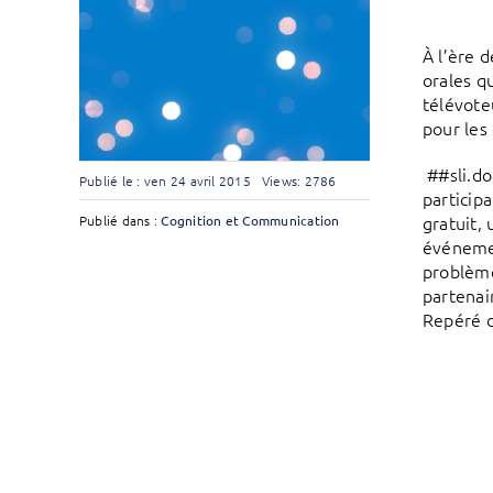
À l’ère 
orales q
télévote
pour les 
##sli.do
Publié le : ven 24 avril 2015
Views: 2786
particip
gratuit,
Publié dans :
Cognition et Communication
événemen
problèmes
partenai
Repéré d