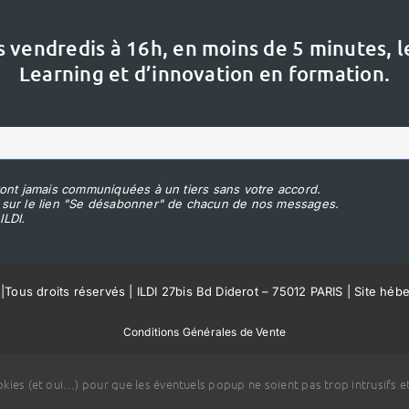
s vendredis à 16h,
en moins de 5 minutes, 
Learning et d’innovation en formation.
ont jamais communiquées à un tiers sans votre accord.
 sur le lien "Se désabonner" de chacun de nos messages.
ILDI.
|
Tous droits réservés | ILDI 27bis Bd Diderot – 75012 PARIS | Site héb
Conditions Générales de Vente
ookies (et oui…) pour que les éventuels popup ne soient pas trop intrusifs et