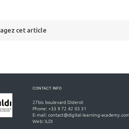
agez cet article
CONTACT INFO
27bis boulevard Diderot
Phone:
+33 9 72 42 03 31
E-mail:
contact@digital-learning-academy.co
Web:
ILDI