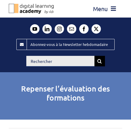
Passer
Menu
au
contenu
Actualité
Média
Abonnez-vous à la Newsletter hebdomadaire
Évènements ILDI
Rechercher:
Offres d’emploi
Goodies
Repenser l’évaluation des
Publiez
formations
Contact