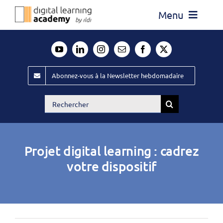
Passer
Menu
au
contenu
Actualité
Média
Abonnez-vous à la Newsletter hebdomadaire
Évènements ILDI
Rechercher:
Offres d’emploi
Goodies
Projet digital learning : cadrez
Publiez
votre dispositif
Contact