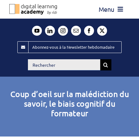
Passer
Menu
au
contenu
Actualité
Média
Abonnez-vous à la Newsletter hebdomadaire
Évènements ILDI
Rechercher:
Offres d’emploi
Goodies
Coup d’oeil sur la malédiction du
Publiez
savoir, le biais cognitif du
formateur
Contact