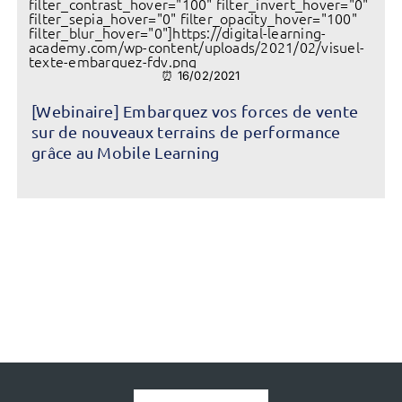
filter_contrast_hover="100" filter_invert_hover="0"
filter_sepia_hover="0" filter_opacity_hover="100"
filter_blur_hover="0"]https://digital-learning-
academy.com/wp-content/uploads/2021/02/visuel-
texte-embarquez-fdv.png
⏰ 16/02/2021
[Webinaire] Embarquez vos forces de vente
sur de nouveaux terrains de performance
grâce au Mobile Learning