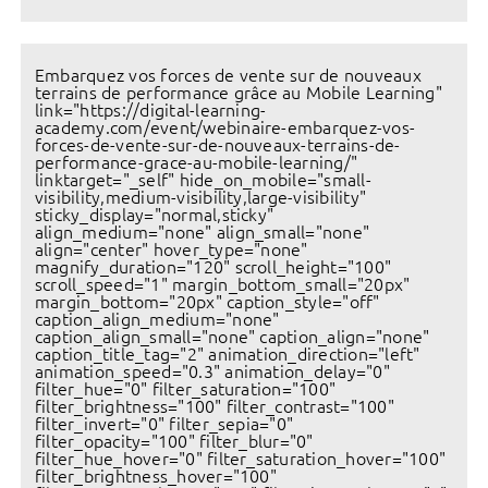
Embarquez vos forces de vente sur de nouveaux
terrains de performance grâce au Mobile Learning"
link="https://digital-learning-
academy.com/event/webinaire-embarquez-vos-
forces-de-vente-sur-de-nouveaux-terrains-de-
performance-grace-au-mobile-learning/"
linktarget="_self" hide_on_mobile="small-
visibility,medium-visibility,large-visibility"
sticky_display="normal,sticky"
align_medium="none" align_small="none"
align="center" hover_type="none"
magnify_duration="120" scroll_height="100"
scroll_speed="1" margin_bottom_small="20px"
margin_bottom="20px" caption_style="off"
caption_align_medium="none"
caption_align_small="none" caption_align="none"
caption_title_tag="2" animation_direction="left"
animation_speed="0.3" animation_delay="0"
filter_hue="0" filter_saturation="100"
filter_brightness="100" filter_contrast="100"
filter_invert="0" filter_sepia="0"
filter_opacity="100" filter_blur="0"
filter_hue_hover="0" filter_saturation_hover="100"
filter_brightness_hover="100"