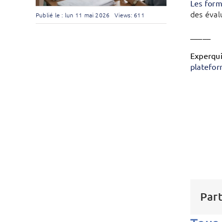
Les form
des éval
Publié le : lun 11 mai 2026
Views: 611
_____
Experqu
platefo
Part