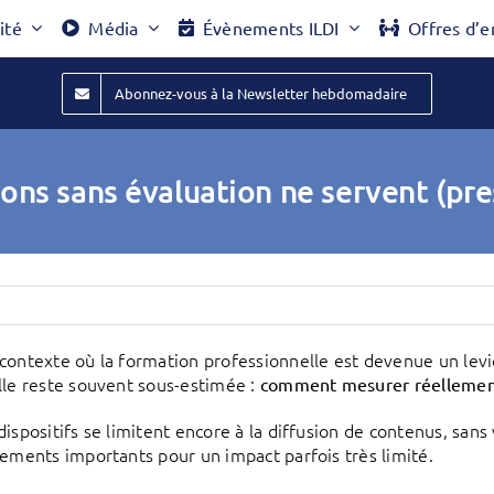
ité
Média
Évènements ILDI
Offres d’e
Abonnez-vous à la Newsletter hebdomadaire
ons sans évaluation ne servent (pre
contexte où la formation professionnelle est devenue un levi
lle reste souvent sous-estimée :
comment mesurer réellement 
dispositifs se limitent encore à la diffusion de contenus, sans
sements importants pour un impact parfois très limité.