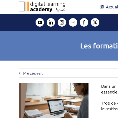
Passer
Actual
au
contenu
Les formati
Précédent
Dans un 
essentie
Trop de 
investis