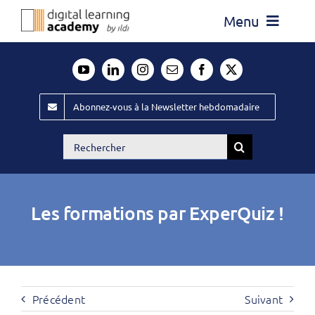
Passer
Menu
au
contenu
Actualité
Média
Abonnez-vous à la Newsletter hebdomadaire
Évènements ILDI
Rechercher:
Offres d’emploi
Goodies
Les formations par ExperQuiz !
Publiez
Contact
Précédent
Suivant