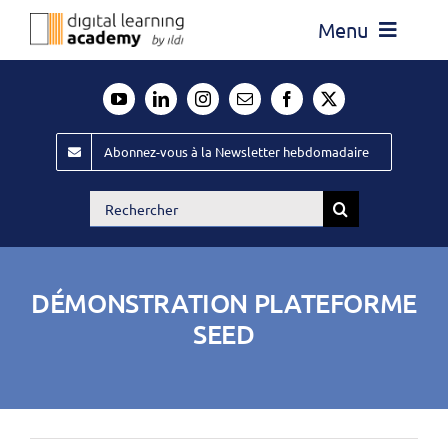
Passer
Menu
au
contenu
Actualité
Média
Abonnez-vous à la Newsletter hebdomadaire
Évènements ILDI
Rechercher:
Offres d’emploi
Goodies
DÉMONSTRATION PLATEFORME
Publiez
SEED
Contact