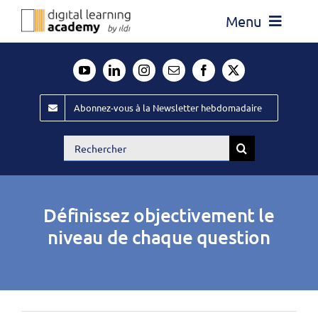
Passer
Menu
au
contenu
Actualité
Média
Abonnez-vous à la Newsletter hebdomadaire
Évènements ILDI
Rechercher:
Offres d’emploi
Goodies
Définissez objectivement le
Publiez
niveau de chaque question
Contact