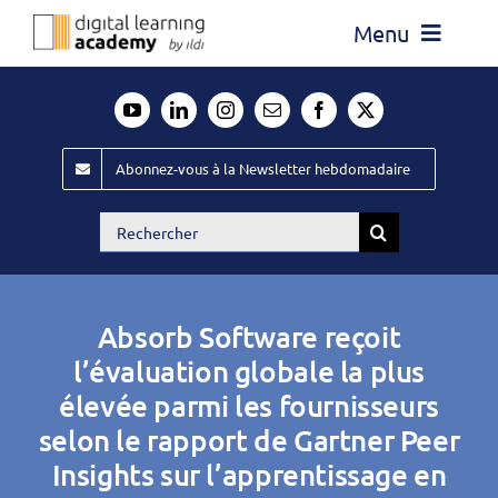
Passer
Menu
au
contenu
Actualité
Média
Abonnez-vous à la Newsletter hebdomadaire
Évènements ILDI
Rechercher:
Offres d’emploi
Goodies
Absorb Software reçoit
Publiez
l’évaluation globale la plus
élevée parmi les fournisseurs
Contact
selon le rapport de Gartner Peer
Insights sur l’apprentissage en