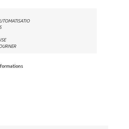
AUTOMATISATIO
S
USE
TOURNER
 formations