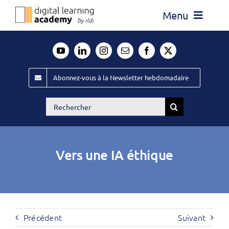
Passer
Menu
au
contenu
Actualité
Média
Abonnez-vous à la Newsletter hebdomadaire
Évènements ILDI
Rechercher:
Offres d’emploi
Goodies
Vers une IA éthique
Publiez
Contact
Précédent
Suivant