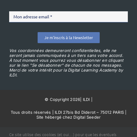
Je m'inscris à la Newsletter
Vos coordonnées demeureront confidentielles, elle ne
seront jamais communiquées à un tiers sans votre accord.
À tout moment vous pourrez vous désabonner en cliquant
sur le lien "Se désabonner" de chacun de nos messages.
Merci de votre intérêt pour la Digital Learning Academy by
ILDI.
© Copyright 2026
|
ILDI
|
Tous droits réservés | ILDI 27bis Bd Diderot – 75012 PARIS |
Site hébergé chez Digital Seeder
Conditions Générales de Vente
Ce site utilise des cookies (et oui…) pour que les éventuels